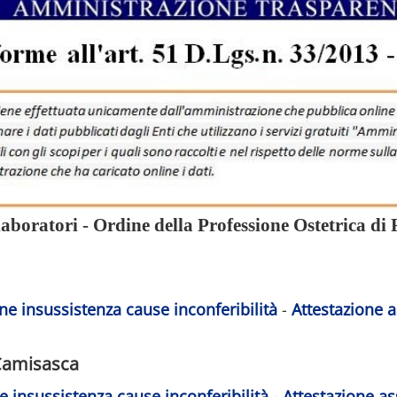
laboratori - Ordine della Professione Ostetrica di
ne insussistenza cause inconferibilità
-
Attestazione a
 Camisasca
e insussistenza cause inconferibilità
-
Attestazione as