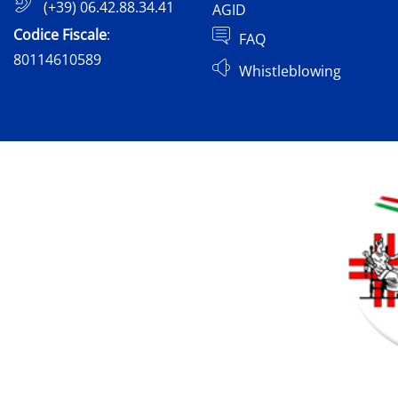
(+39) 06.42.88.34.41
AGID
Codice Fiscale
:
FAQ
80114610589
Whistleblowing