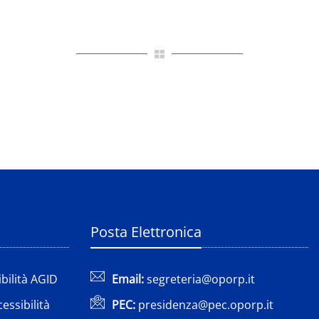
Posta Elettronica
bilità AGID
Email:
segreteria@oporp.it
cessibilità
PEC:
presidenza@pec.oporp.it