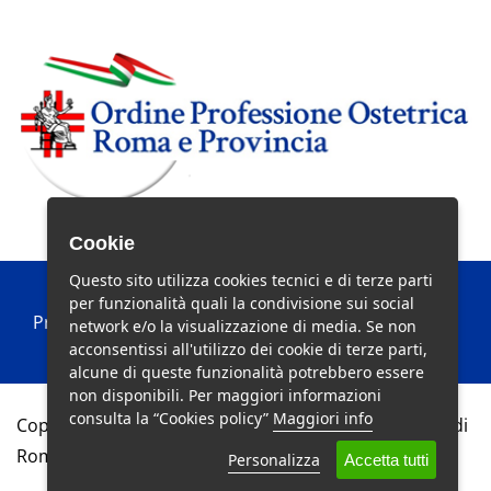
Cookie
Questo sito utilizza cookies tecnici e di terze parti
per funzionalità quali la condivisione sui social
Privacy Policy
|
Cookie Policy
|
Preferenze Cookie
network e/o la visualizzazione di media. Se non
acconsentissi all'utilizzo dei cookie di terze parti,
alcune di queste funzionalità potrebbero essere
non disponibili. Per maggiori informazioni
consulta la “Cookies policy”
Maggiori info
Copyright © 2011 Ordine della Professione Ostetrica di
Roma e Provincia - Tutti i diritti riservati.
Personalizza
Accetta tutti